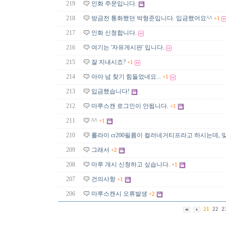
219
인화 주문입니다.
218
방금전 통화했던 박형준입니다. 입금했어요^^
+1
217
인화 신청합니다.
216
여기는 '자유게시판' 입니다.
215
잘 지내시죠?
+1
214
아아 넘 찾기 힘들었네요...
+1
213
입금했습니다!
212
마루스캔 로그인이 안됩니다.
+1
211
^^
+1
210
롤라이 cr200필름이 컬러네거티프라고 하시는데, 
209
그래서
+2
208
마루 개시 신청하고 싶습니다.
+1
207
건의사항
+1
206
마루스캔시 오류발생
+2
21
22
2