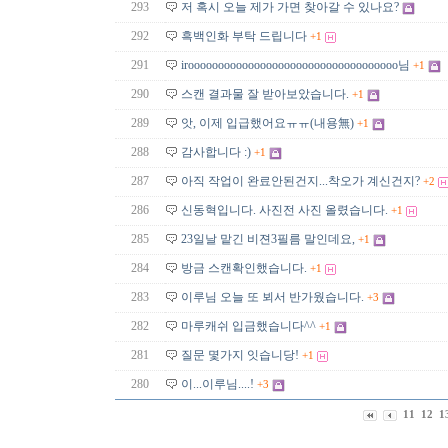
293
저 혹시 오늘 제가 가면 찾아갈 수 있나요?
292
흑백인화 부탁 드립니다
+1
291
irooooooooooooooooooooooooooooooooooo님
+1
290
스캔 결과물 잘 받아보았습니다.
+1
289
앗, 이제 입급했어요ㅠㅠ(내용無)
+1
288
감사합니다 :)
+1
287
아직 작업이 완료안된건지...착오가 계신건지?
+2
286
신동혁입니다. 사진전 사진 올렸습니다.
+1
285
23일날 맡긴 비젼3필름 말인데요,
+1
284
방금 스캔확인했습니다.
+1
283
이루님 오늘 또 뵈서 반가웠습니다.
+3
282
마루캐쉬 입금했습니다^^
+1
281
질문 몇가지 잇습니당!
+1
280
이...이루님....!
+3
11
12
1