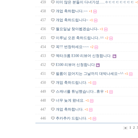
459
이미 많은 분들이 다녀가셨......ㅎㄷㄷㄷㄷㄷㄷㄷ
+
458
개업 축하합니다.~~
+1
457
개업 축하드립니다~
+1
456
월요일날 찾아뵙겠습니다-
+1
455
이루님 오픈 축하드립니다..^^
+2
454
꼭!!! 번창하세요~~~
+2
453
엑타크롬 E100 리뷰어 신청합니다.
452
E100 리뷰어 신청합니다
451
필름이 없어지는 그날까지 대박나세요~^^
+1
450
개업 축하드립니다.
+1
449
스캐너를 튜닝했습니다...휴우
+1
448
너무 늦게 왔네요.
+1
447
개업 축하합니다.
+1
446
추카추카 드립니다.
+1
1
2