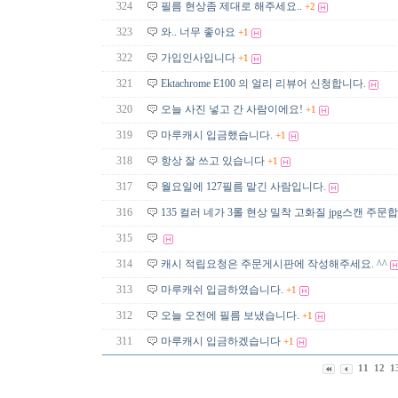
324
필름 현상좀 제대로 해주세요..
+2
323
와.. 너무 좋아요
+1
322
가입인사입니다
+1
321
Ektachrome E100 의 얼리 리뷰어 신청합니다.
320
오늘 사진 넣고 간 사람이에요!
+1
319
마루캐시 입금했습니다.
+1
318
항상 잘 쓰고 있습니다
+1
317
월요일에 127필름 맡긴 사람입니다.
316
135 컬러 네가 3롤 현상 밀착 고화질 jpg스캔 주문
315
314
캐시 적립요청은 주문게시판에 작성해주세요. ^^
313
마루캐쉬 입금하였습니다.
+1
312
오늘 오전에 필름 보냈습니다.
+1
311
마루캐시 입금하겠습니다
+1
11
12
1