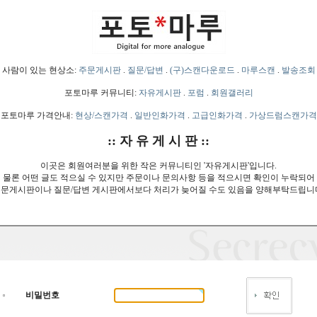
사람이 있는 현상소:
주문게시판
.
질문/답변
.
(구)스캔다운로드
.
마루스캔
.
발송조회
포토마루 커뮤니티:
자유게시판
.
포럼
.
회원갤러리
포토마루 가격안내:
현상/스캔가격
.
일반인화가격
.
고급인화가격
.
가상드럼스캔가격
:: 자 유 게 시 판 ::
이곳은 회원여러분을 위한 작은 커뮤니티인 '자유게시판'입니다.
물론 어떤 글도 적으실 수 있지만 주문이나 문의사항 등을 적으시면 확인이 누락되어
문게시판이나 질문/답변 게시판에서보다 처리가 늦어질 수도 있음을 양해부탁드립니
비밀번호