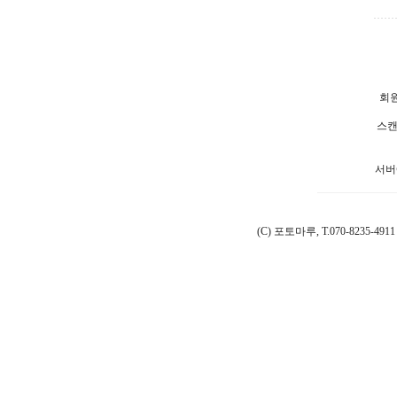
회원
스캔
서버
(C) 포토마루, T.070-8235-