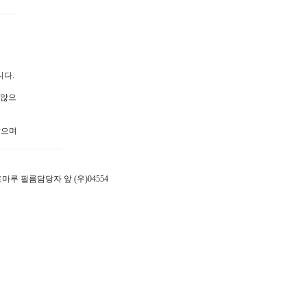
니다.
 않으
않으며
 포토마루 필름담당자 앞 (우)04554