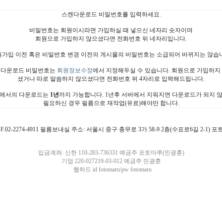
스캔다운로드 비밀번호를 입력하세요.
비밀번호는 회원이시라면 가입하실 때 넣으신 네자리 숫자이며
회원으로 가입하지 않으셨다면 전화번호 뒤 네자리입니다.
가입 이전 혹은 비밀번호 변경 이전의 게시물의 비밀번호는 소급되어 바뀌지는 않습
다운로드 비밀번호는
회원정보수정
에서 지정해두실 수 있습니다. 회원으로 가입하지
셨거나 따로 말씀하지 않으셨다면 전화번호 뒤 4자리로 입력해드립니다.
에서의 다운로드는
1년
까지 가능합니다. 1년후 서버에서 지워지면 다운로드가 되지 
필요하신 경우 필름으로 재작업(유료)해야만 합니다.
4911 F.02-2274-4911 필름보내실 주소: 서울시 중구 충무로 3가 58-9 2층(수표로6길 2-1)
입금계좌: 신한 110-283-736331 예금주 포토마루(민광훈)
기업 220-027219-03-012 예금주 민광훈
웹하드 id fotomaru/pw fotomaru