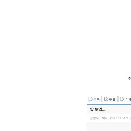
주
앗 늦었....
글쓴이 :
이내
(64.♡.163.90