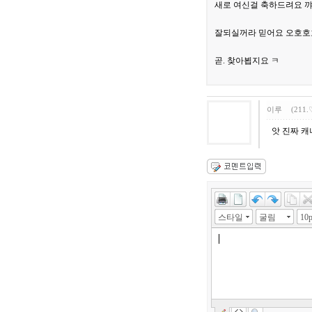
새로 여신걸 축하드려요 
잘되실꺼라 믿어요 오호호
곧. 찾아뵙지요 ㅋ
이루
(211.
앗 진짜 
스타일
굴림
10p