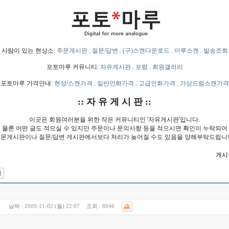
사람이 있는 현상소:
주문게시판
.
질문/답변
.
(구)스캔다운로드
.
마루스캔
.
발송조회
포토마루 커뮤니티:
자유게시판
.
포럼
.
회원갤러리
포토마루 가격안내:
현상/스캔가격
.
일반인화가격
.
고급인화가격
.
가상드럼스캔가격
:: 자 유 게 시 판 ::
이곳은 회원여러분을 위한 작은 커뮤니티인 '자유게시판'입니다.
물론 어떤 글도 적으실 수 있지만 주문이나 문의사항 등을 적으시면 확인이 누락되어
문게시판이나 질문/답변 게시판에서보다 처리가 늦어질 수도 있음을 양해부탁드립니
게시물
)
날짜 :
2009-11-02 (월) 22:07
조회 :
8046