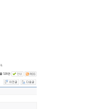
다.
 520건