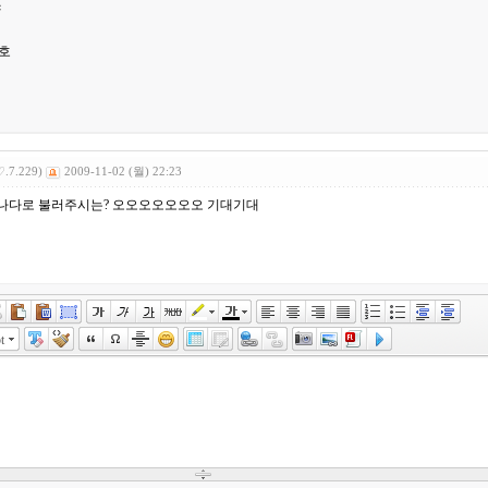
꺄
호
♡.7.229)
2009-11-02 (월) 22:23
캐나다로 불러주시는? 오오오오오오오 기대기대
t