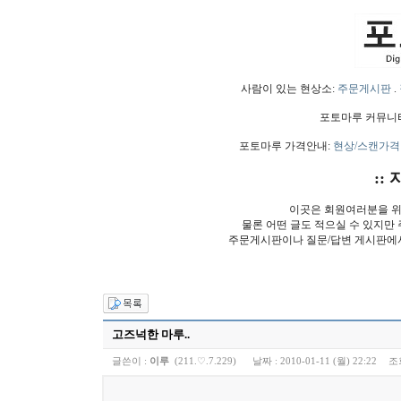
사람이 있는 현상소:
주문게시판
.
포토마루 커뮤니
포토마루 가격안내:
현상/스캔가격
:: 
이곳은 회원여러분을 위
물론 어떤 글도 적으실 수 있지만
주문게시판이나 질문/답변 게시판에
고즈넉한 마루..
글쓴이 :
이루
(211.♡.7.229)
날짜 :
2010-01-11 (월) 22:22
조회