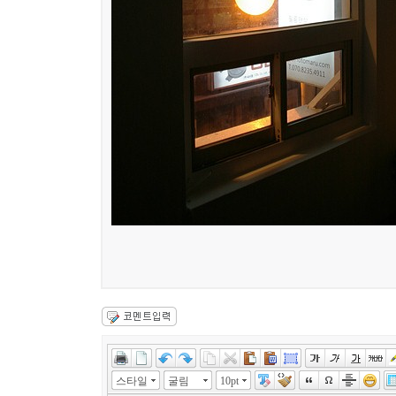
스타일
굴림
10pt