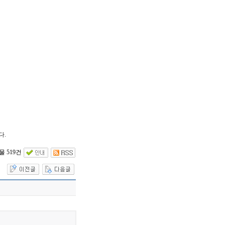
다.
 519건