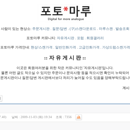
사람이 있는 현상소:
주문게시판
.
질문/답변
.
(구)스캔다운로드
.
마루스캔
.
발송조회
포토마루 커뮤니티:
자유게시판
.
포럼
.
회원갤러리
포토마루 가격안내:
현상/스캔가격
.
일반인화가격
.
고급인화가격
.
가상드럼스캔가격
:: 자 유 게 시 판 ::
이곳은 회원여러분을 위한 작은 커뮤니티인 '자유게시판'입니다.
물론 어떤 글도 적으실 수 있지만 주문이나 문의사항 등을 적으시면 확인이 누락되어
문게시판이나 질문/답변 게시판에서보다 처리가 늦어질 수도 있음을 양해부탁드립니
게시물
7.40)
날짜 :
2009-11-03 (화) 19:34
조회 :
7356