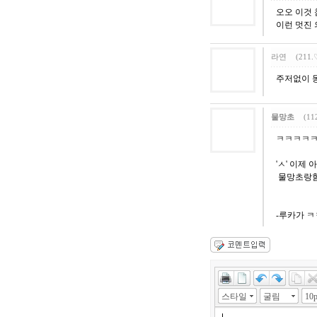
오오 이것 
이런 멋진 
라연
(211.
주저없이 
물망초
(11
ㅋㅋㅋㅋ
'ㅅ' 이제
물망초랑
-루카가 ㅋ
스타일
굴림
10p