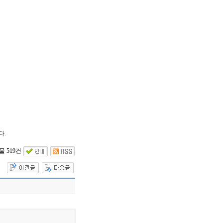
다.
 519건