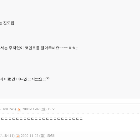
진도집....
서는 주저없이 코멘트를 달아주세요~~~~ㅎㅎ;;
건 아니겠;;;;지;;;;요;;;;??
♡.180.245)
2009-11-02 (월) 15:51
ㄷㄷㄷㄷㄷㄷㄷㄷㄷㄷㄷㄷㄷㄷㄷㄷㄷㄷㄷㄷㄷㄷㄷ
♡.184.11)
2009-11-02 (월) 15:56