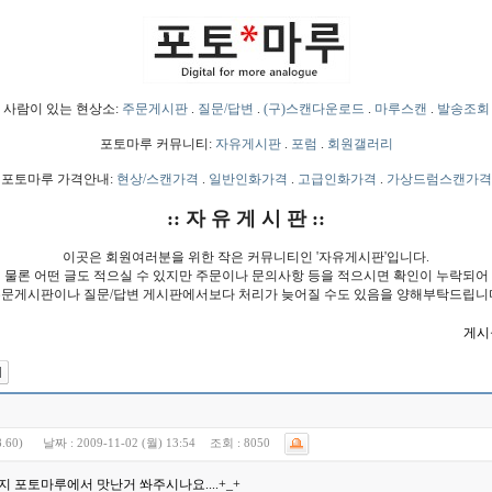
사람이 있는 현상소:
주문게시판
.
질문/답변
.
(구)스캔다운로드
.
마루스캔
.
발송조회
포토마루 커뮤니티:
자유게시판
.
포럼
.
회원갤러리
포토마루 가격안내:
현상/스캔가격
.
일반인화가격
.
고급인화가격
.
가상드럼스캔가격
:: 자 유 게 시 판 ::
이곳은 회원여러분을 위한 작은 커뮤니티인 '자유게시판'입니다.
물론 어떤 글도 적으실 수 있지만 주문이나 문의사항 등을 적으시면 확인이 누락되어
문게시판이나 질문/답변 게시판에서보다 처리가 늦어질 수도 있음을 양해부탁드립니
게시물
.60)
날짜 :
2009-11-02 (월) 13:54
조회 :
8050
 포토마루에서 맛난거 쏴주시나요....+_+