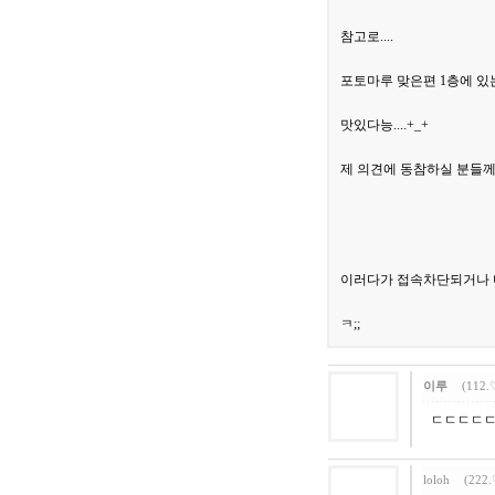
참고로....
포토마루 맞은편 1층에 있는 
맛있다능....+_+
제 의견에 동참하실 분들께
이러다가 접속차단되거나 머 이런
ㅋ;;
이루
(112.
ㄷㄷㄷㄷ
loloh
(222.