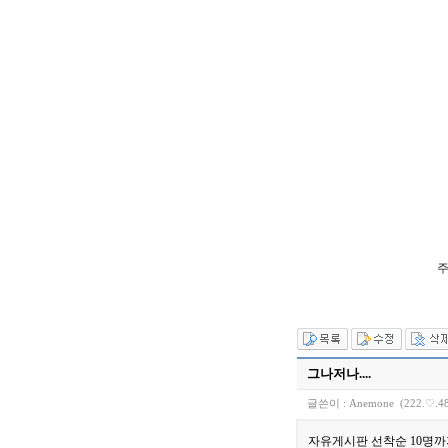
주
그나저나....
글쓴이 :
Anemone
(222.♡.48
자유게시판 선착순 10명까지