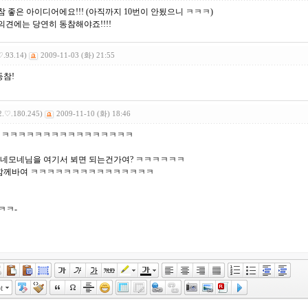
참 좋은 아이디어에요!!! (아직까지 10번이 안됬으니 ㅋㅋㅋ)
의견에는 당연히 동참해야죠!!!!
♡.93.14)
2009-11-03 (화) 21:55
동참!
2.♡.180.245)
2009-11-10 (화) 18:46
ㅋㅋㅋㅋㅋㅋㅋㅋㅋㅋㅋㅋㅋㅋㅋㅋㅋ
 아네모네님을 여기서 뵈면 되는건가여? ㅋㅋㅋㅋㅋㅋ
함께바여 ㅋㅋㅋㅋㅋㅋㅋㅋㅋㅋㅋㅋㅋㅋㅋ
ㅋㅋ-
t