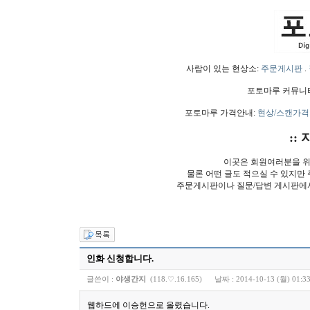
사람이 있는 현상소:
주문게시판
.
포토마루 커뮤니
포토마루 가격안내:
현상/스캔가격
:: 
이곳은 회원여러분을 위
물론 어떤 글도 적으실 수 있지만
주문게시판이나 질문/답변 게시판에
인화 신청합니다.
글쓴이 :
야생간지
(118.♡.16.165)
날짜 :
2014-10-13 (월) 01:3
웹하드에 이승헌으로 올렸습니다.