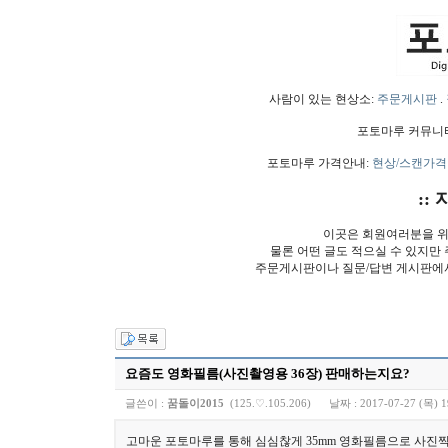
사람이 있는 현상소:
주문게시판
.
포토마루 커뮤니
포토마루 가격안내:
현상/스캔가격
:: 
이곳은 회원여러분을 위
물론 어떤 글도 적으실 수 있지만
주문게시판이나 질문/답변 게시판에
요즘도 영화필름(사진촬영용 36장) 판매하는지요?
글쓴이 :
꿈돌이2015
(125.♡.105.206)
날짜 :
2017-07-27 (목) 1
고마운 포토마루를 통해 심심찮게 35mm 영화필름으로 사진