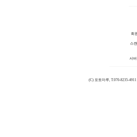
회원
스캔
서버
(C) 포토마루, T.070-8235-