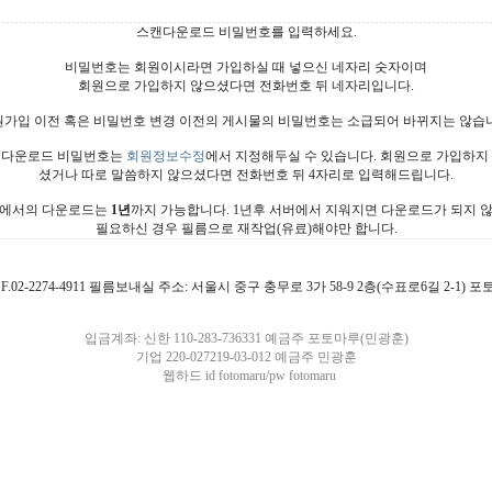
스캔다운로드 비밀번호를 입력하세요.
비밀번호는 회원이시라면 가입하실 때 넣으신 네자리 숫자이며
회원으로 가입하지 않으셨다면 전화번호 뒤 네자리입니다.
가입 이전 혹은 비밀번호 변경 이전의 게시물의 비밀번호는 소급되어 바뀌지는 않습
다운로드 비밀번호는
회원정보수정
에서 지정해두실 수 있습니다. 회원으로 가입하지
셨거나 따로 말씀하지 않으셨다면 전화번호 뒤 4자리로 입력해드립니다.
에서의 다운로드는
1년
까지 가능합니다. 1년후 서버에서 지워지면 다운로드가 되지 
필요하신 경우 필름으로 재작업(유료)해야만 합니다.
4911 F.02-2274-4911 필름보내실 주소: 서울시 중구 충무로 3가 58-9 2층(수표로6길 2-1)
입금계좌: 신한 110-283-736331 예금주 포토마루(민광훈)
기업 220-027219-03-012 예금주 민광훈
웹하드 id fotomaru/pw fotomaru