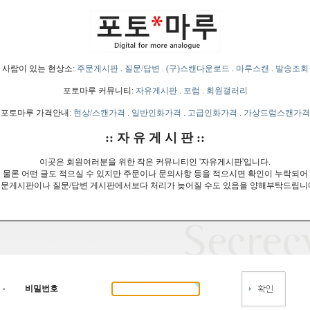
사람이 있는 현상소:
주문게시판
.
질문/답변
.
(구)스캔다운로드
.
마루스캔
.
발송조회
포토마루 커뮤니티:
자유게시판
.
포럼
.
회원갤러리
포토마루 가격안내:
현상/스캔가격
.
일반인화가격
.
고급인화가격
.
가상드럼스캔가격
:: 자 유 게 시 판 ::
이곳은 회원여러분을 위한 작은 커뮤니티인 '자유게시판'입니다.
물론 어떤 글도 적으실 수 있지만 주문이나 문의사항 등을 적으시면 확인이 누락되어
문게시판이나 질문/답변 게시판에서보다 처리가 늦어질 수도 있음을 양해부탁드립니
비밀번호