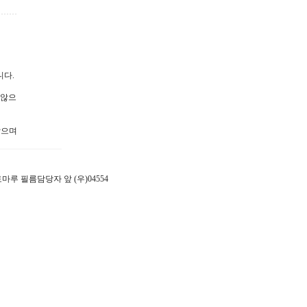
니다.
 않으
않으며
 포토마루 필름담당자 앞 (우)04554