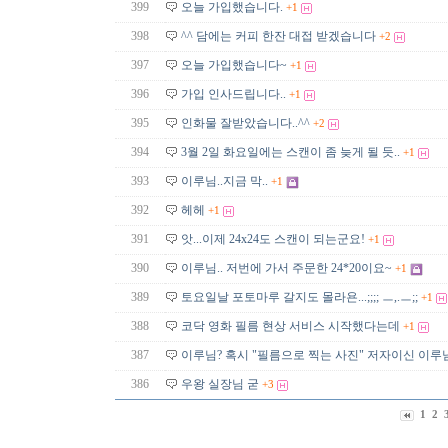
399
오늘 가입했습니다.
+1
398
^^ 담에는 커피 한잔 대접 받겠습니다
+2
397
오늘 가입했습니다~
+1
396
가입 인사드립니다..
+1
395
인화물 잘받았습니다..^^
+2
394
3월 2일 화요일에는 스캔이 좀 늦게 될 듯..
+1
393
이루님..지금 막..
+1
392
헤헤
+1
391
앗...이제 24x24도 스캔이 되는군요!
+1
390
이루님.. 저번에 가서 주문한 24*20이요~
+1
389
토요일날 포토마루 갈지도 몰라욘...;;;; ㅡ,.ㅡ;;
+1
388
코닥 영화 필름 현상 서비스 시작했다는데
+1
387
이루님? 혹시 "필름으로 찍는 사진" 저자이신 이
386
우왕 실장님 굳
+3
1
2