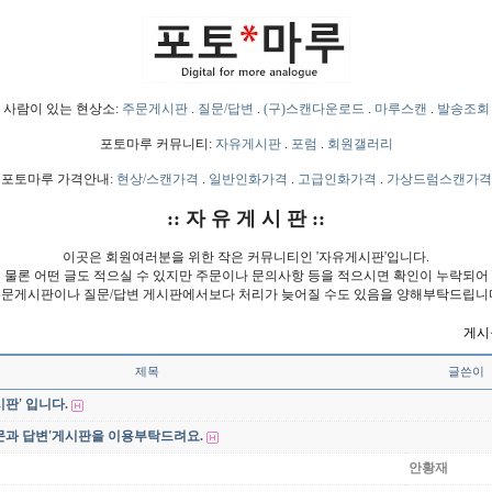
사람이 있는 현상소:
주문게시판
.
질문/답변
.
(구)스캔다운로드
.
마루스캔
.
발송조회
포토마루 커뮤니티:
자유게시판
.
포럼
.
회원갤러리
포토마루 가격안내:
현상/스캔가격
.
일반인화가격
.
고급인화가격
.
가상드럼스캔가격
:: 자 유 게 시 판 ::
이곳은 회원여러분을 위한 작은 커뮤니티인 '자유게시판'입니다.
물론 어떤 글도 적으실 수 있지만 주문이나 문의사항 등을 적으시면 확인이 누락되어
문게시판이나 질문/답변 게시판에서보다 처리가 늦어질 수도 있음을 양해부탁드립니
게시물
제목
글쓴이
판' 입니다.
문과 답변'게시판을 이용부탁드려요.
안황재