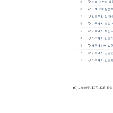
9
오늘 오전에 필
8
어제 택배발송
7
입금확인 및 현
6
마루캐시 적립 신
5
마루캐시 적립
4
마루캐시 입금
3
세금계산서 발행
2
마루캐시 입금
1
마루캐시 입금했
(C) 포토마루, T.070-8235-