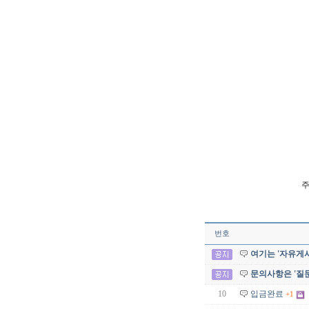
주
번호
여기는 '자유게시
문의사항은 '질
10
입금완료
+1