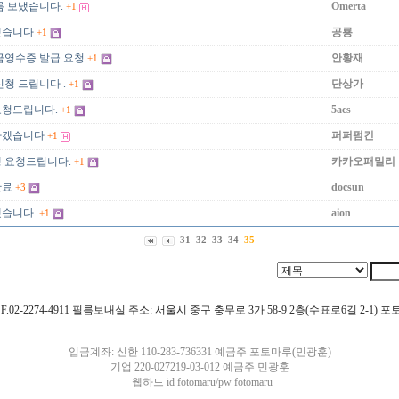
름 보냈습니다.
Omerta
+1
했습니다
공룡
+1
금영수증 발급 요청
안황재
+1
청 드립니다 .
단상가
+1
요청드립니다.
5acs
+1
하겠습니다
퍼퍼펌킨
+1
 요청드립니다.
카카오패밀리
+1
완료
docsun
+3
습니다.
aion
+1
31
32
33
34
35
4911 F.02-2274-4911 필름보내실 주소: 서울시 중구 충무로 3가 58-9 2층(수표로6길 2-1)
입금계좌: 신한 110-283-736331 예금주 포토마루(민광훈)
기업 220-027219-03-012 예금주 민광훈
웹하드 id fotomaru/pw fotomaru