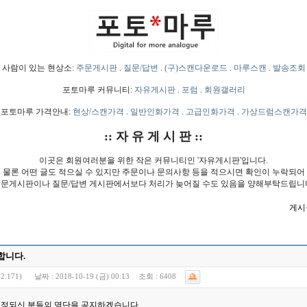
사람이 있는 현상소:
주문게시판
.
질문/답변
.
(구)스캔다운로드
.
마루스캔
.
발송조회
포토마루 커뮤니티:
자유게시판
.
포럼
.
회원갤러리
포토마루 가격안내:
현상/스캔가격
.
일반인화가격
.
고급인화가격
.
가상드럼스캔가격
:: 자 유 게 시 판 ::
이곳은 회원여러분을 위한 작은 커뮤니티인 '자유게시판'입니다.
물론 어떤 글도 적으실 수 있지만 주문이나 문의사항 등을 적으시면 확인이 누락되어
문게시판이나 질문/답변 게시판에서보다 처리가 늦어질 수도 있음을 양해부탁드립니
게시물
합니다.
2.171)
날짜 :
2018-10-19 (금) 00:13
조회 :
6408
 선정되신 분들의 명단을 공지하겠습니다.