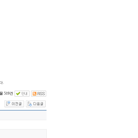
다.
 519건