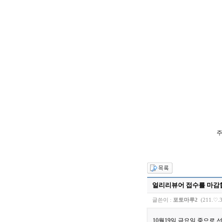
주
얼리리뷰어 접수를 마감
글쓴이 :
포토마루2
(211.♡.3
10월19일 금요일 중으로