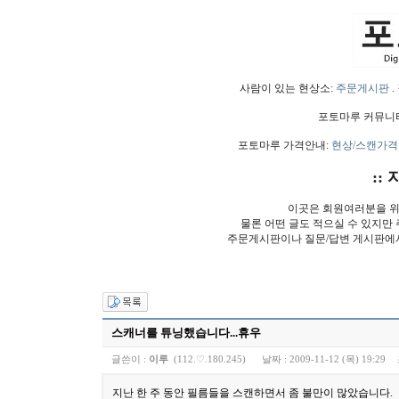
사람이 있는 현상소:
주문게시판
.
포토마루 커뮤니
포토마루 가격안내:
현상/스캔가격
:: 
이곳은 회원여러분을 위
물론 어떤 글도 적으실 수 있지만
주문게시판이나 질문/답변 게시판에
스캐너를 튜닝했습니다...휴우
글쓴이 :
이루
(112.♡.180.245)
날짜 :
2009-11-12 (목) 19:29
지난 한 주 동안 필름들을 스캔하면서 좀 불만이 많았습니다.