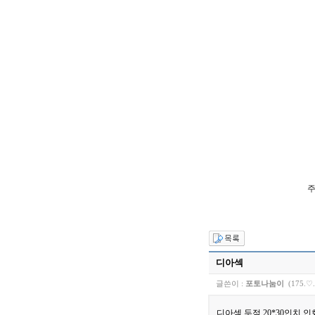
주
디아섹
글쓴이 :
포토나눔이
(175.♡.
디아섹 두점 20*30인치 