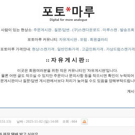
사람이 있는 현상소:
주문게시판
.
질문/답변
.
(구)스캔다운로드
.
마루스캔
.
발송조회
포토마루 커뮤니티:
자유게시판
.
포럼
.
회원갤러리
포토마루 가격안내:
현상/스캔가격
.
일반인화가격
.
고급인화가격
.
가상드럼스캔가격
:: 자 유 게 시 판 ::
이곳은 회원여러분을 위한 작은 커뮤니티인 '자유게시판'입니다.
물론 어떤 글도 적으실 수 있지만 주문이나 문의사항 등을 적으시면 확인이 누락되어
문게시판이나 질문/답변 게시판에서보다 처리가 늦어질 수도 있음을 양해부탁드립니
게시물
151.13)
날짜 :
2025-11-02 (일) 14:08
조회 :
664
인화 제작 택배 받고 싶어요