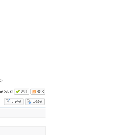
다.
 520건