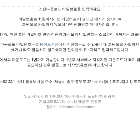
스캔다운로드 비밀번호를 입력하세요.
비밀번호는 회원이시라면 가입하실 때 넣으신 네자리 숫자이며
회원으로 가입하지 않으셨다면 전화번호 뒤 네자리입니다.
가입 이전 혹은 비밀번호 변경 이전의 게시물의 비밀번호는 소급되어 바뀌지는 않습
다운로드 비밀번호는
회원정보수정
에서 지정해두실 수 있습니다. 회원으로 가입하지
셨거나 따로 말씀하지 않으셨다면 전화번호 뒤 4자리로 입력해드립니다.
에서의 다운로드는
1년
까지 가능합니다. 1년후 서버에서 지워지면 다운로드가 되지 
필요하신 경우 필름으로 재작업(유료)해야만 합니다.
4911 F.02-2274-4911 필름보내실 주소: 서울시 중구 충무로 3가 58-9 2층(수표로6길 2-1)
입금계좌: 신한 110-283-736331 예금주 포토마루(민광훈)
기업 220-027219-03-012 예금주 민광훈
웹하드 id fotomaru/pw fotomaru