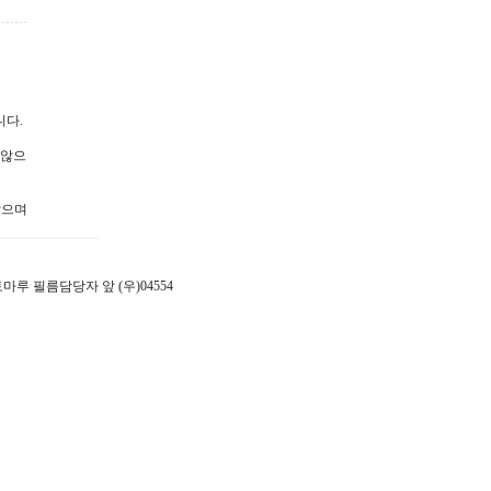
니다.
 않으
않으며
 포토마루 필름담당자 앞 (우)04554