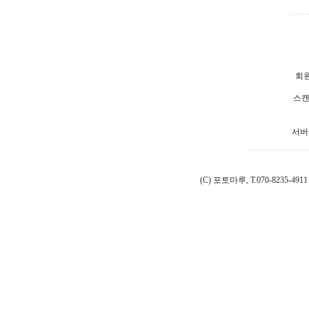
회원
스캔
서버
(C) 포토마루, T.070-8235-