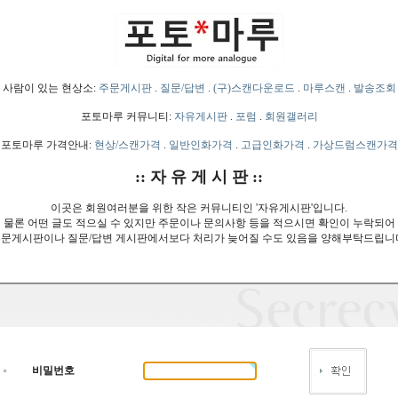
사람이 있는 현상소:
주문게시판
.
질문/답변
.
(구)스캔다운로드
.
마루스캔
.
발송조회
포토마루 커뮤니티:
자유게시판
.
포럼
.
회원갤러리
포토마루 가격안내:
현상/스캔가격
.
일반인화가격
.
고급인화가격
.
가상드럼스캔가격
:: 자 유 게 시 판 ::
이곳은 회원여러분을 위한 작은 커뮤니티인 '자유게시판'입니다.
물론 어떤 글도 적으실 수 있지만 주문이나 문의사항 등을 적으시면 확인이 누락되어
문게시판이나 질문/답변 게시판에서보다 처리가 늦어질 수도 있음을 양해부탁드립니
비밀번호