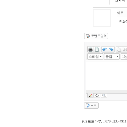
인화지 
이루
인화지
스타일
굴림
10p
(C) 포토마루, T.070-8235-