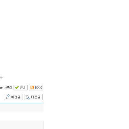
다.
 520건