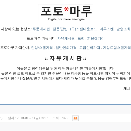
사람이 있는 현상소:
주문게시판
.
질문/답변
.
(구)스캔다운로드
.
마루스캔
.
발송조회
포토마루 커뮤니티:
자유게시판
.
포럼
.
회원갤러리
포토마루 가격안내:
현상/스캔가격
.
일반인화가격
.
고급인화가격
.
가상드럼스캔가격
:: 자 유 게 시 판 ::
이곳은 회원여러분을 위한 작은 커뮤니티인 '자유게시판'입니다.
물론 어떤 글도 적으실 수 있지만 주문이나 문의사항 등을 적으시면 확인이 누락되어
문게시판이나 질문/답변 게시판에서보다 처리가 늦어질 수도 있음을 양해부탁드립니
게시물
5)
날짜 :
2010-01-22 (금) 20:13
조회 :
7479