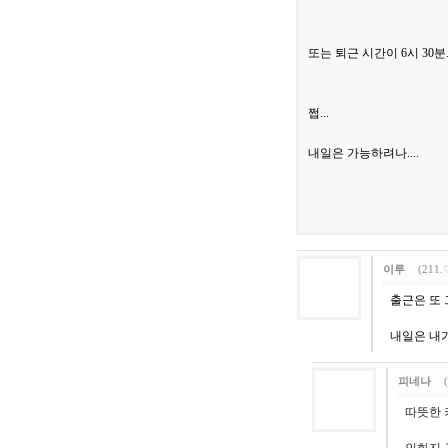
또는 퇴근 시간이 6시 30분..
쩝...
내일은 가능하려나....
이루
(211.
출근은 또 
내일은 내가
피네나
따뜻한 