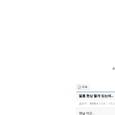
주
필름 현상 할게 있는데...
글쓴이 :
피네나
(119.♡.43.1
맨날 야근...