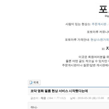
사람이 있는 현상소:
주문게시판
.
포토마루 커뮤니
포토마루 가격안내:
현상/스캔가격
:: 
이곳은 회원여러분을 위
물론 어떤 글도 적으실 수 있지만
주문게시판이나 질문/답변 게시판에
코닥 영화 필름 현상 서비스 시작했다는데
글쓴이 :
채윤
(164.♡.77.112)
날짜 :
2010-03-30 (화) 15:00
조
아니-