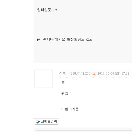
일하실듯...ㅋ
ps...혹시나 해서요..현상할것도 있고....
이루
(218.♡.42.236)
2010-05-04 (화) 17:22
흥
쉬넴!!
어린이거등