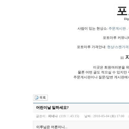
사람이 있는 현상소:
주문게시판
.
포토마루 커뮤니
포토마루 가격안내:
현상/스캔가격
:: 
이곳은 회원여러분을 위
물론 어떤 글도 적으실 수 있지만
주문게시판이나 질문/답변 게시판에
어린이날 일하세요?
글쓴이 :
피네나
(119.♡.43.15)
날짜 :
2010-05-04 (화) 17:00
이루님은 어른이니...