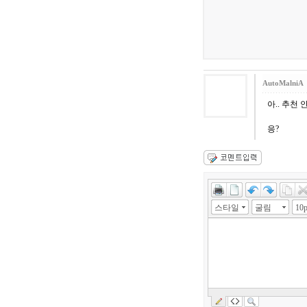
AutoMalniA
아.. 추천
응?
스타일
굴림
10p