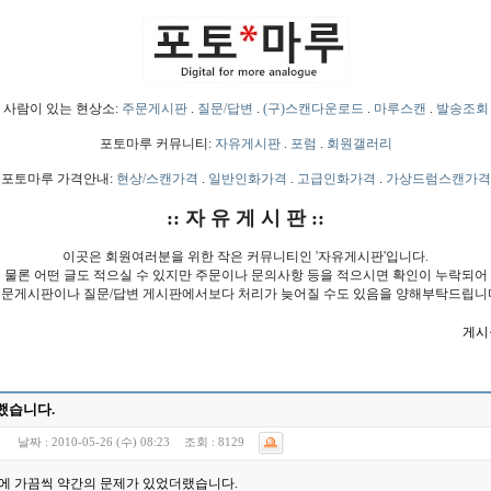
사람이 있는 현상소:
주문게시판
.
질문/답변
.
(구)스캔다운로드
.
마루스캔
.
발송조회
포토마루 커뮤니티:
자유게시판
.
포럼
.
회원갤러리
포토마루 가격안내:
현상/스캔가격
.
일반인화가격
.
고급인화가격
.
가상드럼스캔가격
:: 자 유 게 시 판 ::
이곳은 회원여러분을 위한 작은 커뮤니티인 '자유게시판'입니다.
물론 어떤 글도 적으실 수 있지만 주문이나 문의사항 등을 적으시면 확인이 누락되어
문게시판이나 질문/답변 게시판에서보다 처리가 늦어질 수도 있음을 양해부탁드립니
게시물
했습니다.
)
날짜 :
2010-05-26 (수) 08:23
조회 :
8129
에 가끔씩 약간의 문제가 있었더랬습니다.