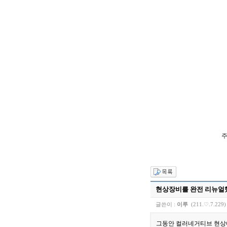
주
현상장비를 완전 리뉴얼
글쓴이 :
이루
(211.♡.7.229
그동안 컬러네거티브 현상