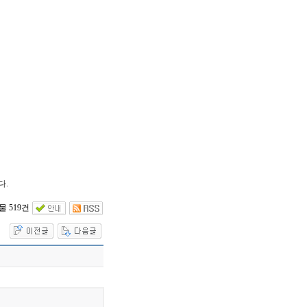
다.
 519건