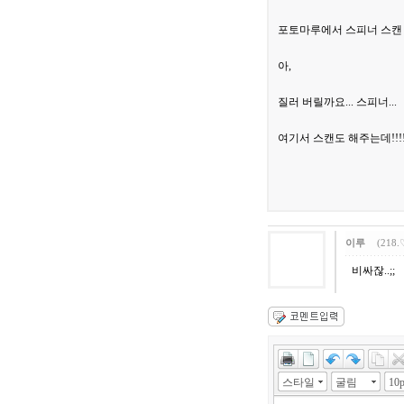
포토마루에서 스피너 스캔
아,
질러 버릴까요... 스피너...
여기서 스캔도 해주는데!!!
이루
(218.
비싸잖..;;
스타일
굴림
10p