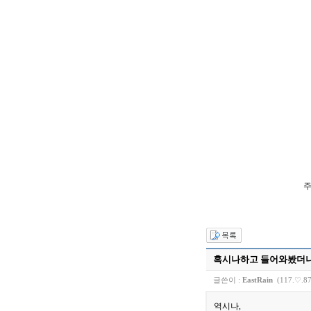
주
혹시나하고 들어와봤더
글쓴이 :
EastRain
(117.♡.87
역시나,