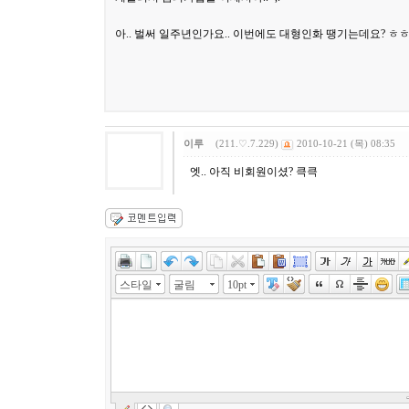
아.. 벌써 일주년인가요.. 이번에도 대형인화 땡기는데요? ㅎ
이루
(211.♡.7.229)
2010-10-21 (목) 08:35
엣.. 아직 비회원이셨? 큭큭
스타일
굴림
10pt