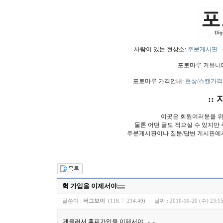
사람이 있는 현상소:
주문게시판
.
포토마루 커뮤니
포토마루 가격안내:
현상/스캔가격
:: 
이곳은 회원여러분을 위
물론 어떤 글도 적으실 수 있지만
주문게시판이나 질문/답변 게시판에
헉 가입을 이제서야;;;;
글쓴이 :
버그보이
(118.♡.214.40)
날짜 :
2010-10-20 (수) 23:1
게을러서 홈피가입을 이제서야.. -,.-