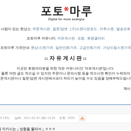
사람이 있는 현상소:
주문게시판
.
질문/답변
.
(구)스캔다운로드
.
마루스캔
.
발송조회
포토마루 커뮤니티:
자유게시판
.
포럼
.
회원갤러리
포토마루 가격안내:
현상/스캔가격
.
일반인화가격
.
고급인화가격
.
가상드럼스캔가격
:: 자 유 게 시 판 ::
이곳은 회원여러분을 위한 작은 커뮤니티인 '자유게시판'입니다.
물론 어떤 글도 적으실 수 있지만 주문이나 문의사항 등을 적으시면 확인이 누락되어
문게시판이나 질문/답변 게시판에서보다 처리가 늦어질 수도 있음을 양해부탁드립니
게시물
0.193)
날짜 :
2011-02-01 (화) 14:26
조회 :
6591
지키시는 ;; 성함을 몰라서 ;; ㅎㅎㅎ