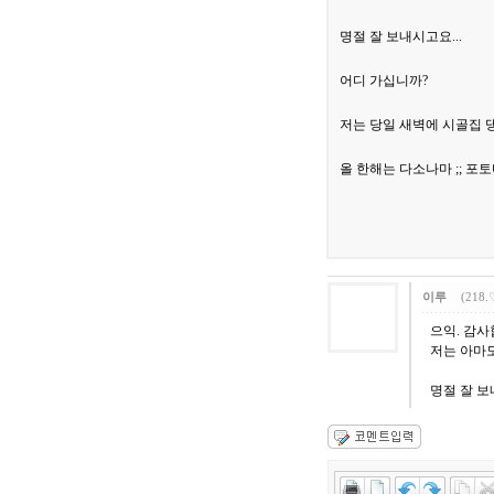
명절 잘 보내시고요...
어디 가십니까?
저는 당일 새벽에 시골집 댕
올 한해는 다소나마 ;; 
이루
(218.
으익. 감사
저는 아마도
명절 잘 보