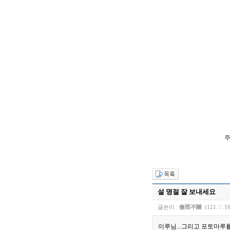
주
설 명절 잘 보내세요
글쓴이 :
儉而不陋
(121.♡.16
이루님...그리고 포토마루를 