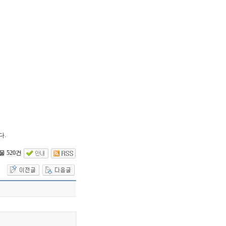
다.
 520건