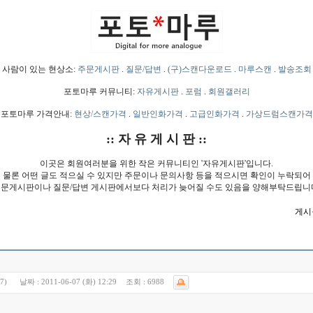
사람이 있는 현상소:
주문게시판
.
질문/답변
.
(구)스캔다운로드
.
마루스캔
.
발송조회
포토마루 커뮤니티:
자유게시판
.
포럼
.
회원갤러리
포토마루 가격안내:
현상/스캔가격
.
일반인화가격
.
고급인화가격
.
가상드럼스캔가격
:: 자 유 게 시 판 ::
이곳은 회원여러분을 위한 작은 커뮤니티인 '자유게시판'입니다.
물론 어떤 글도 적으실 수 있지만 주문이나 문의사항 등을 적으시면 확인이 누락되어
문게시판이나 질문/답변 게시판에서보다 처리가 늦어질 수도 있음을 양해부탁드립니
게시물
27)
날짜 :
2011-06-07 (화) 12:29
조회 :
6988