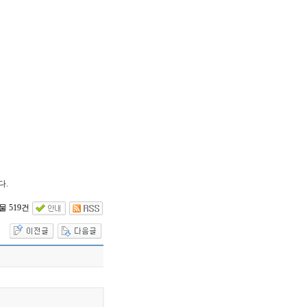
다.
 519건