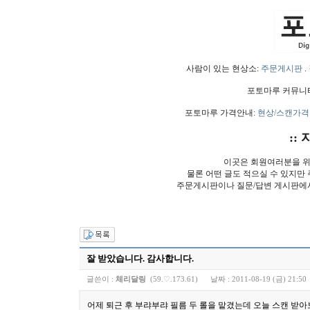
사람이 있는 현상소:
주문게시판
.
포토마루 커뮤니
포토마루 가격안내:
현상/스캔가격
:: 
이곳은 회원여러분을 위
물론 어떤 글도 적으실 수 있지만
주문게시판이나 질문/답변 게시판에
잘 받았습니다. 감사합니다.
글쓴이 :
체리달링
(59.♡.173.61)
날짜 :
2011-08-19 (금) 21:50
어제 퇴근 후 부랴부랴 필름 두 롤을 맡겼는데 오늘 스캔 받아보