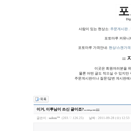
사람이 있는 현상소:
주문게시판
.
포토마루 커뮤니
포토마루 가격안내:
현상/스캔가격
:: 
이곳은 회원여러분을 위
물론 어떤 글도 적으실 수 있지만
주문게시판이나 질문/답변 게시판에
이거, 이루님이 쓰신 글이죠?...ㅡ,.ㅡ;;;
글쓴이 :
salem™
(203.♡.126.25)
날짜 :
2011-09-28 (수) 12:53