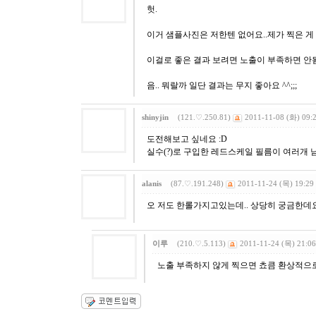
헛.
이거 샘플사진은 저한텐 없어요..제가 찍은 게
이걸로 좋은 결과 보려면 노출이 부족하면 안됨
음.. 뭐랄까 일단 결과는 무지 좋아요 ^^;;;
shinyjin
(121.♡.250.81)
2011-11-08 (화) 09:
도전해보고 싶네요 :D
실수(?)로 구입한 레드스케일 필름이 여러개 남
alanis
(87.♡.191.248)
2011-11-24 (목) 19:29
오 저도 한롤가지고있는데.. 상당히 궁금한데요!
이루
(210.♡.5.113)
2011-11-24 (목) 21:06
노출 부족하지 않게 찍으면 쵸큼 환상적으로 