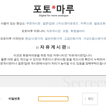
사람이 있는 현상소:
주문게시판
.
질문/답변
.
(구)스캔다운로드
.
마루스캔
.
발송조회
포토마루 커뮤니티:
자유게시판
.
포럼
.
회원갤러리
포토마루 가격안내:
현상/스캔가격
.
일반인화가격
.
고급인화가격
.
가상드럼스캔가격
:: 자 유 게 시 판 ::
이곳은 회원여러분을 위한 작은 커뮤니티인 '자유게시판'입니다.
물론 어떤 글도 적으실 수 있지만 주문이나 문의사항 등을 적으시면 확인이 누락되어
문게시판이나 질문/답변 게시판에서보다 처리가 늦어질 수도 있음을 양해부탁드립니
비밀번호