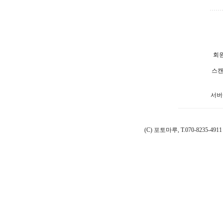
회원
스캔
서버
(C) 포토마루, T.070-8235-