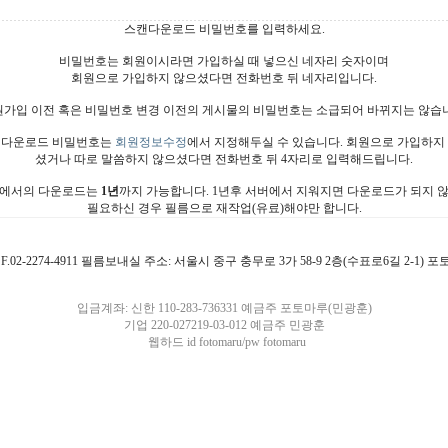
스캔다운로드 비밀번호를 입력하세요.
비밀번호는 회원이시라면 가입하실 때 넣으신 네자리 숫자이며
회원으로 가입하지 않으셨다면 전화번호 뒤 네자리입니다.
가입 이전 혹은 비밀번호 변경 이전의 게시물의 비밀번호는 소급되어 바뀌지는 않습
다운로드 비밀번호는
회원정보수정
에서 지정해두실 수 있습니다. 회원으로 가입하지
셨거나 따로 말씀하지 않으셨다면 전화번호 뒤 4자리로 입력해드립니다.
에서의 다운로드는
1년
까지 가능합니다. 1년후 서버에서 지워지면 다운로드가 되지 
필요하신 경우 필름으로 재작업(유료)해야만 합니다.
4911 F.02-2274-4911 필름보내실 주소: 서울시 중구 충무로 3가 58-9 2층(수표로6길 2-1)
입금계좌: 신한 110-283-736331 예금주 포토마루(민광훈)
기업 220-027219-03-012 예금주 민광훈
웹하드 id fotomaru/pw fotomaru