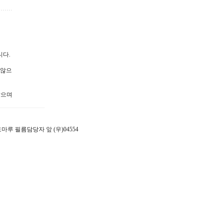
니다.
 않으
않으며
 포토마루 필름담당자 앞 (우)04554