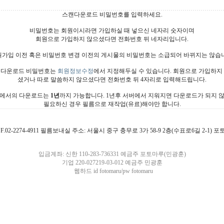
스캔다운로드 비밀번호를 입력하세요.
비밀번호는 회원이시라면 가입하실 때 넣으신 네자리 숫자이며
회원으로 가입하지 않으셨다면 전화번호 뒤 네자리입니다.
가입 이전 혹은 비밀번호 변경 이전의 게시물의 비밀번호는 소급되어 바뀌지는 않습
다운로드 비밀번호는
회원정보수정
에서 지정해두실 수 있습니다. 회원으로 가입하지
셨거나 따로 말씀하지 않으셨다면 전화번호 뒤 4자리로 입력해드립니다.
에서의 다운로드는
1년
까지 가능합니다. 1년후 서버에서 지워지면 다운로드가 되지 
필요하신 경우 필름으로 재작업(유료)해야만 합니다.
4911 F.02-2274-4911 필름보내실 주소: 서울시 중구 충무로 3가 58-9 2층(수표로6길 2-1)
입금계좌: 신한 110-283-736331 예금주 포토마루(민광훈)
기업 220-027219-03-012 예금주 민광훈
웹하드 id fotomaru/pw fotomaru