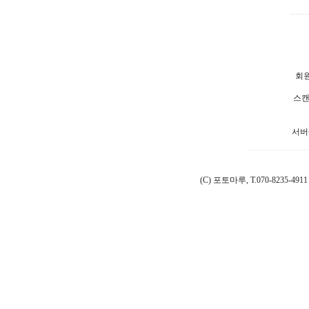
회원
스캔
서버
(C) 포토마루, T.070-8235-