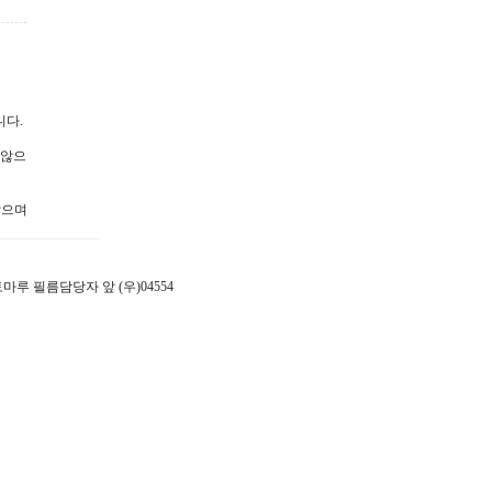
니다.
 않으
않으며
 포토마루 필름담당자 앞 (우)04554