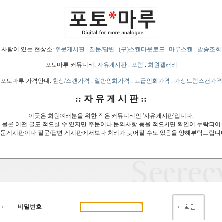
사람이 있는 현상소:
주문게시판
.
질문/답변
.
(구)스캔다운로드
.
마루스캔
.
발송조회
포토마루 커뮤니티:
자유게시판
.
포럼
.
회원갤러리
포토마루 가격안내:
현상/스캔가격
.
일반인화가격
.
고급인화가격
.
가상드럼스캔가격
:: 자 유 게 시 판 ::
이곳은 회원여러분을 위한 작은 커뮤니티인 '자유게시판'입니다.
물론 어떤 글도 적으실 수 있지만 주문이나 문의사항 등을 적으시면 확인이 누락되어
문게시판이나 질문/답변 게시판에서보다 처리가 늦어질 수도 있음을 양해부탁드립니
비밀번호