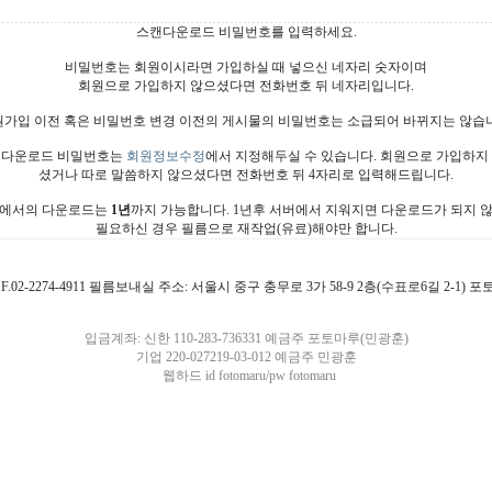
스캔다운로드 비밀번호를 입력하세요.
비밀번호는 회원이시라면 가입하실 때 넣으신 네자리 숫자이며
회원으로 가입하지 않으셨다면 전화번호 뒤 네자리입니다.
가입 이전 혹은 비밀번호 변경 이전의 게시물의 비밀번호는 소급되어 바뀌지는 않습
다운로드 비밀번호는
회원정보수정
에서 지정해두실 수 있습니다. 회원으로 가입하지
셨거나 따로 말씀하지 않으셨다면 전화번호 뒤 4자리로 입력해드립니다.
에서의 다운로드는
1년
까지 가능합니다. 1년후 서버에서 지워지면 다운로드가 되지 
필요하신 경우 필름으로 재작업(유료)해야만 합니다.
4911 F.02-2274-4911 필름보내실 주소: 서울시 중구 충무로 3가 58-9 2층(수표로6길 2-1)
입금계좌: 신한 110-283-736331 예금주 포토마루(민광훈)
기업 220-027219-03-012 예금주 민광훈
웹하드 id fotomaru/pw fotomaru