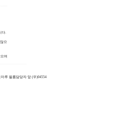
니다.
 않으
않으며
 포토마루 필름담당자 앞 (우)04554