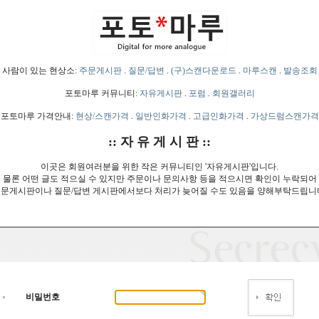
사람이 있는 현상소:
주문게시판
.
질문/답변
.
(구)스캔다운로드
.
마루스캔
.
발송조회
포토마루 커뮤니티:
자유게시판
.
포럼
.
회원갤러리
포토마루 가격안내:
현상/스캔가격
.
일반인화가격
.
고급인화가격
.
가상드럼스캔가격
:: 자 유 게 시 판 ::
이곳은 회원여러분을 위한 작은 커뮤니티인 '자유게시판'입니다.
물론 어떤 글도 적으실 수 있지만 주문이나 문의사항 등을 적으시면 확인이 누락되어
문게시판이나 질문/답변 게시판에서보다 처리가 늦어질 수도 있음을 양해부탁드립니
비밀번호