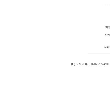
회원
스캔
서버
(C) 포토마루, T.070-8235-