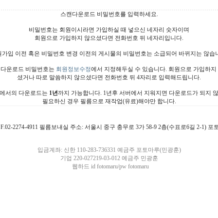
스캔다운로드 비밀번호를 입력하세요.
비밀번호는 회원이시라면 가입하실 때 넣으신 네자리 숫자이며
회원으로 가입하지 않으셨다면 전화번호 뒤 네자리입니다.
가입 이전 혹은 비밀번호 변경 이전의 게시물의 비밀번호는 소급되어 바뀌지는 않습
다운로드 비밀번호는
회원정보수정
에서 지정해두실 수 있습니다. 회원으로 가입하지
셨거나 따로 말씀하지 않으셨다면 전화번호 뒤 4자리로 입력해드립니다.
에서의 다운로드는
1년
까지 가능합니다. 1년후 서버에서 지워지면 다운로드가 되지 
필요하신 경우 필름으로 재작업(유료)해야만 합니다.
4911 F.02-2274-4911 필름보내실 주소: 서울시 중구 충무로 3가 58-9 2층(수표로6길 2-1)
입금계좌: 신한 110-283-736331 예금주 포토마루(민광훈)
기업 220-027219-03-012 예금주 민광훈
웹하드 id fotomaru/pw fotomaru