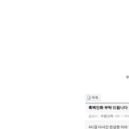
주
흑백인화 부탁 드립니다
글쓴이 :
우중산책
(58.♡.201
4시경 다녀간 전성현 이라 