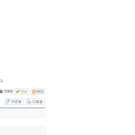
다.
 519건