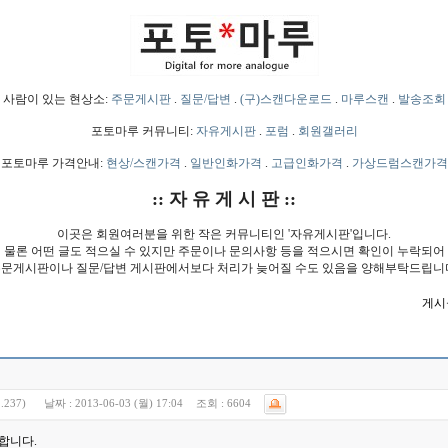
사람이 있는 현상소:
주문게시판
.
질문/답변
.
(구)스캔다운로드
.
마루스캔
.
발송조회
포토마루 커뮤니티:
자유게시판
.
포럼
.
회원갤러리
포토마루 가격안내:
현상/스캔가격
.
일반인화가격
.
고급인화가격
.
가상드럼스캔가격
:: 자 유 게 시 판 ::
이곳은 회원여러분을 위한 작은 커뮤니티인 '자유게시판'입니다.
물론 어떤 글도 적으실 수 있지만 주문이나 문의사항 등을 적으시면 확인이 누락되어
문게시판이나 질문/답변 게시판에서보다 처리가 늦어질 수도 있음을 양해부탁드립니
게시물
.237)
날짜 :
2013-06-03 (월) 17:04
조회 :
6604
합니다.