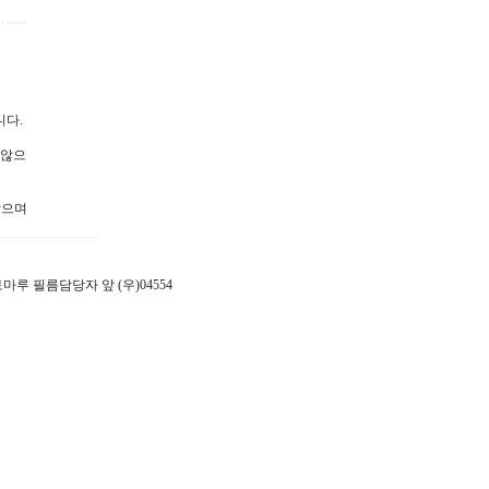
니다.
 않으
않으며
 포토마루 필름담당자 앞 (우)04554