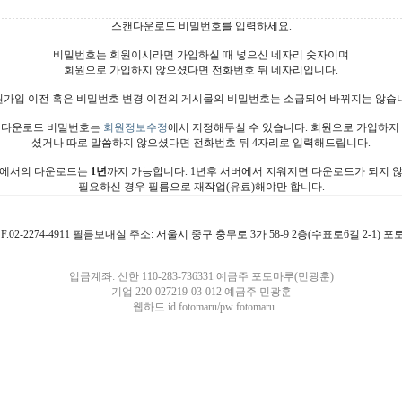
스캔다운로드 비밀번호를 입력하세요.
비밀번호는 회원이시라면 가입하실 때 넣으신 네자리 숫자이며
회원으로 가입하지 않으셨다면 전화번호 뒤 네자리입니다.
가입 이전 혹은 비밀번호 변경 이전의 게시물의 비밀번호는 소급되어 바뀌지는 않습
다운로드 비밀번호는
회원정보수정
에서 지정해두실 수 있습니다. 회원으로 가입하지
셨거나 따로 말씀하지 않으셨다면 전화번호 뒤 4자리로 입력해드립니다.
에서의 다운로드는
1년
까지 가능합니다. 1년후 서버에서 지워지면 다운로드가 되지 
필요하신 경우 필름으로 재작업(유료)해야만 합니다.
4911 F.02-2274-4911 필름보내실 주소: 서울시 중구 충무로 3가 58-9 2층(수표로6길 2-1)
입금계좌: 신한 110-283-736331 예금주 포토마루(민광훈)
기업 220-027219-03-012 예금주 민광훈
웹하드 id fotomaru/pw fotomaru