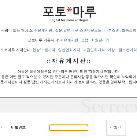
사람이 있는 현상소:
주문게시판
.
질문/답변
.
(구)스캔다운로드
.
마루스캔
.
발송조회
포토마루 커뮤니티:
자유게시판
.
포럼
.
회원갤러리
포토마루 가격안내:
현상/스캔가격
.
일반인화가격
.
고급인화가격
.
가상드럼스캔가격
:: 자 유 게 시 판 ::
이곳은 회원여러분을 위한 작은 커뮤니티인 '자유게시판'입니다.
물론 어떤 글도 적으실 수 있지만 주문이나 문의사항 등을 적으시면 확인이 누락되어
문게시판이나 질문/답변 게시판에서보다 처리가 늦어질 수도 있음을 양해부탁드립니
비밀번호