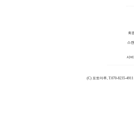
회원
스캔
서버
(C) 포토마루, T.070-8235-