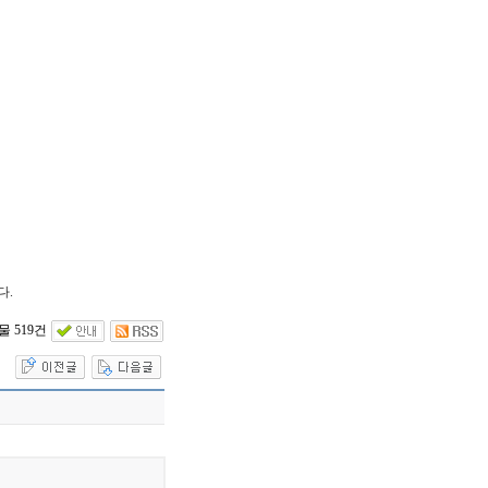
다.
 519건