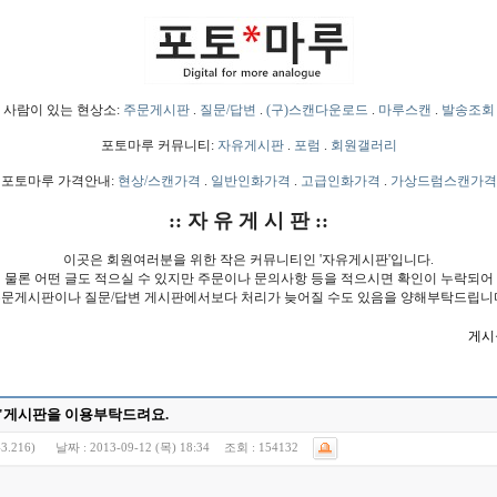
사람이 있는 현상소:
주문게시판
.
질문/답변
.
(구)스캔다운로드
.
마루스캔
.
발송조회
포토마루 커뮤니티:
자유게시판
.
포럼
.
회원갤러리
포토마루 가격안내:
현상/스캔가격
.
일반인화가격
.
고급인화가격
.
가상드럼스캔가격
:: 자 유 게 시 판 ::
이곳은 회원여러분을 위한 작은 커뮤니티인 '자유게시판'입니다.
물론 어떤 글도 적으실 수 있지만 주문이나 문의사항 등을 적으시면 확인이 누락되어
문게시판이나 질문/답변 게시판에서보다 처리가 늦어질 수도 있음을 양해부탁드립니
게시물
변'게시판을 이용부탁드려요.
3.216)
날짜 :
2013-09-12 (목) 18:34
조회 :
154132