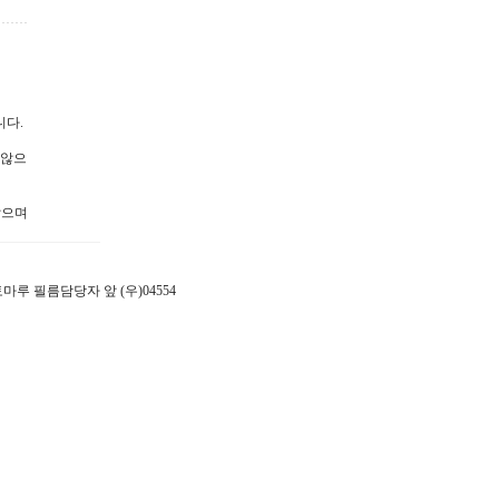
니다.
 않으
않으며
 포토마루 필름담당자 앞 (우)04554