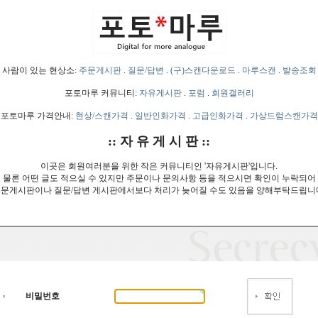
사람이 있는 현상소:
주문게시판
.
질문/답변
.
(구)스캔다운로드
.
마루스캔
.
발송조회
포토마루 커뮤니티:
자유게시판
.
포럼
.
회원갤러리
포토마루 가격안내:
현상/스캔가격
.
일반인화가격
.
고급인화가격
.
가상드럼스캔가격
:: 자 유 게 시 판 ::
이곳은 회원여러분을 위한 작은 커뮤니티인 '자유게시판'입니다.
물론 어떤 글도 적으실 수 있지만 주문이나 문의사항 등을 적으시면 확인이 누락되어
문게시판이나 질문/답변 게시판에서보다 처리가 늦어질 수도 있음을 양해부탁드립니
비밀번호