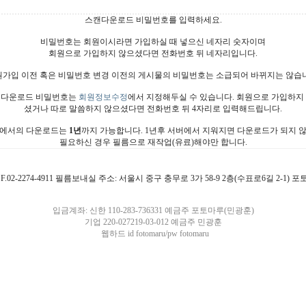
스캔다운로드 비밀번호를 입력하세요.
비밀번호는 회원이시라면 가입하실 때 넣으신 네자리 숫자이며
회원으로 가입하지 않으셨다면 전화번호 뒤 네자리입니다.
가입 이전 혹은 비밀번호 변경 이전의 게시물의 비밀번호는 소급되어 바뀌지는 않습
다운로드 비밀번호는
회원정보수정
에서 지정해두실 수 있습니다. 회원으로 가입하지
셨거나 따로 말씀하지 않으셨다면 전화번호 뒤 4자리로 입력해드립니다.
에서의 다운로드는
1년
까지 가능합니다. 1년후 서버에서 지워지면 다운로드가 되지 
필요하신 경우 필름으로 재작업(유료)해야만 합니다.
4911 F.02-2274-4911 필름보내실 주소: 서울시 중구 충무로 3가 58-9 2층(수표로6길 2-1)
입금계좌: 신한 110-283-736331 예금주 포토마루(민광훈)
기업 220-027219-03-012 예금주 민광훈
웹하드 id fotomaru/pw fotomaru