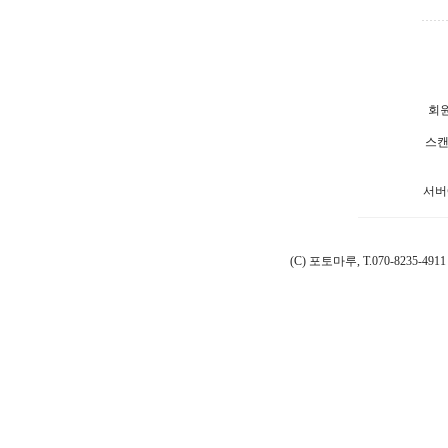
회원
스캔
서버
(C) 포토마루, T.070-8235-