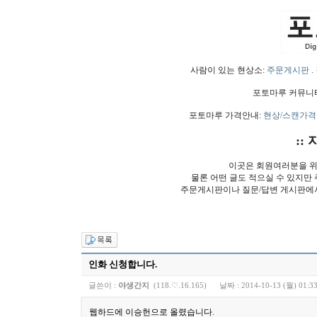
사람이 있는 현상소:
주문게시판
.
포토마루 커뮤니
포토마루 가격안내:
현상/스캔가격
:: 
이곳은 회원여러분을 위
물론 어떤 글도 적으실 수 있지만
주문게시판이나 질문/답변 게시판에
인화 신청합니다.
글쓴이 :
야생간지
(118.♡.16.165)
날짜 :
2014-10-13 (월) 01:3
웹하드에 이승헌으로 올렸습니다.