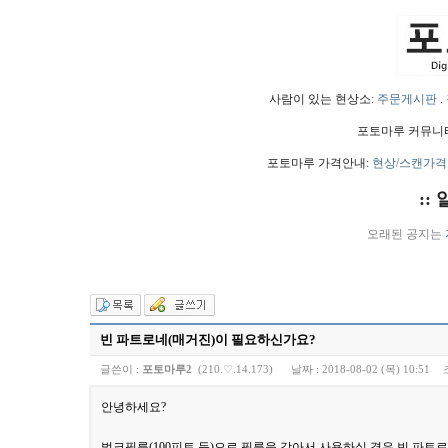
사람이 있는 현상소:
주문게시판
.
포토마루 커뮤니
포토마루 가격안내:
현상/스캔가격
::
오래된 공지는
빈 파트로네(매거진)이 필요하신가요?
글쓴이 :
포토마루2
(210.♡.14.173)
날짜 :
2018-08-02 (목) 10:51
안녕하세요?
벌크필름(100피트 등)으로 필름을 감아서 사용하실 경우 빈 파