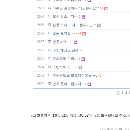
2661
이루님 질문하나 해도될까요!?
+3
2660
질문 있습니다~
+2
2659
질문 하나 드려도 될까요_
+2
2658
질문 드려요~~~
+2
2657
질문이요~
+1
2656
스캔 해상도 관련
+1
2655
인화작업 문의..
+1
2654
스캔사이즈....
+3
2653
주문방법을 모르겠어요ㅠ.ㅠ;
+3
2652
인화 문의드립니다.
+1
1
2
(C) 포토마루, T.070-8235-4911 F.02-2274-4911 필름보내실
입금계좌: 신한 110-