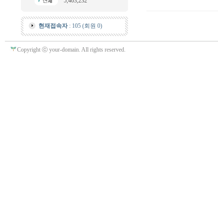
5,403,232
현재접속자
: 105 (회원 0)
Copyright ⓒ your-domain. All rights reserved.