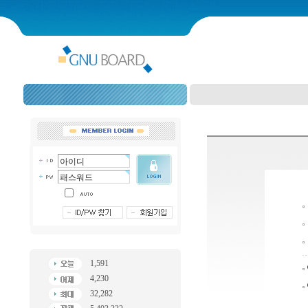
1,591
4,230
32,282