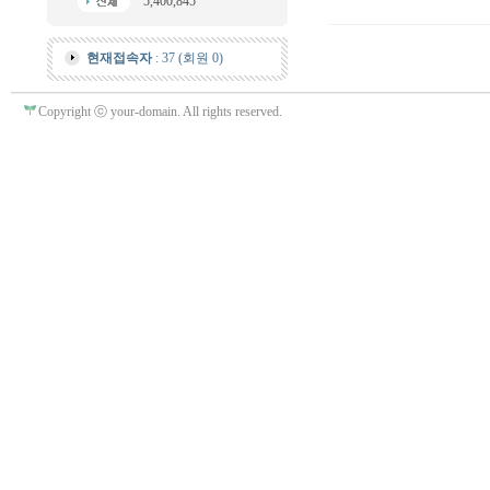
5,400,845
현재접속자
: 37 (회원 0)
Copyright ⓒ your-domain. All rights reserved.