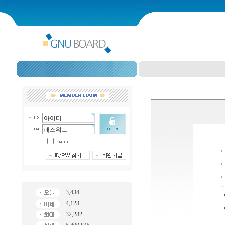
3,434
4,123
32,282