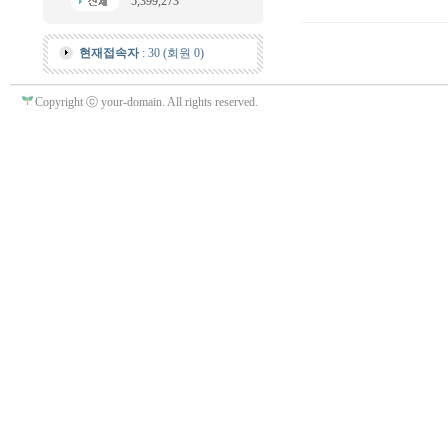
5,399,273
현재접속자
: 30 (회원 0)
Copyright ⓒ your-domain. All rights reserved.