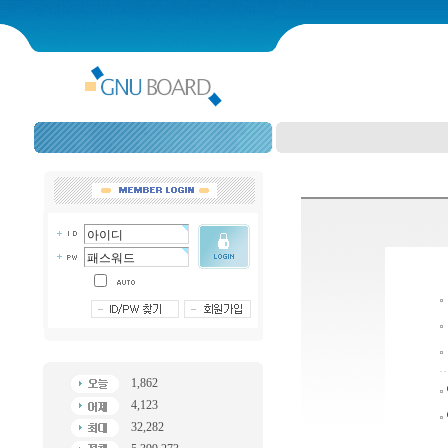
1,862
4,123
32,282