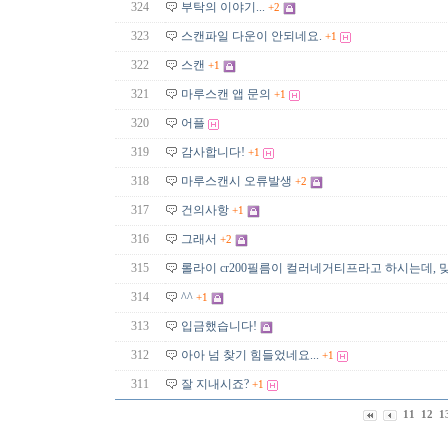
324
부탁의 이야기...
+2
323
스캔파일 다운이 안되네요.
+1
322
스캔
+1
321
마루스캔 앱 문의
+1
320
어플
319
감사합니다!
+1
318
마루스캔시 오류발생
+2
317
건의사항
+1
316
그래서
+2
315
롤라이 cr200필름이 컬러네거티프라고 하시는데, 
314
^^
+1
313
입금했습니다!
312
아아 넘 찾기 힘들었네요...
+1
311
잘 지내시죠?
+1
11
12
1