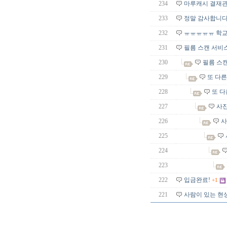
234
마루캐시 결재관
233
정말 감사합니다
232
ㅠㅠㅠㅠㅠ 학교 
231
필름 스캔 서비스 
230
필름 스캔
229
또 다른
228
또 다
227
사진
226
사
225
224
223
222
입금완료!
+1
221
사람이 있는 현상