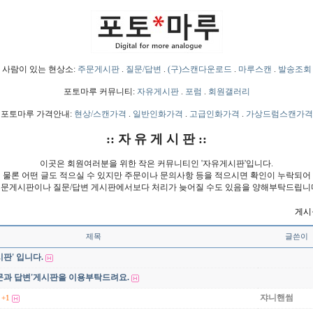
사람이 있는 현상소:
주문게시판
.
질문/답변
.
(구)스캔다운로드
.
마루스캔
.
발송조회
포토마루 커뮤니티:
자유게시판
.
포럼
.
회원갤러리
포토마루 가격안내:
현상/스캔가격
.
일반인화가격
.
고급인화가격
.
가상드럼스캔가격
:: 자 유 게 시 판 ::
이곳은 회원여러분을 위한 작은 커뮤니티인 '자유게시판'입니다.
물론 어떤 글도 적으실 수 있지만 주문이나 문의사항 등을 적으시면 확인이 누락되어
문게시판이나 질문/답변 게시판에서보다 처리가 늦어질 수도 있음을 양해부탁드립니
게시물
제목
글쓴이
판' 입니다.
문과 답변'게시판을 이용부탁드려요.
쟈니핸썸
+1