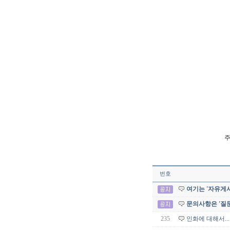
주
번호
여기는 '자유게시
문의사항은 '질
235
인화에 대해서...