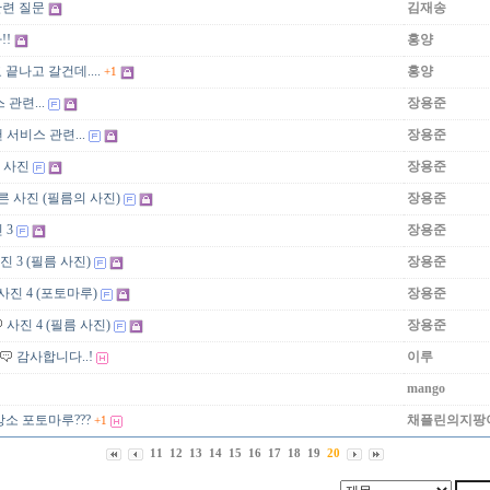
련 질문
김재송
!!
홍양
끝나고 갈건데....
홍양
+1
관련...
장용준
 서비스 관련...
장용준
 사진
장용준
른 사진 (필름의 사진)
장용준
 3
장용준
진 3 (필름 사진)
장용준
사진 4 (포토마루)
장용준
사진 4 (필름 사진)
장용준
감사합니다..!
이루
mango
소 포토마루???
채플린의지팡
+1
11
12
13
14
15
16
17
18
19
20