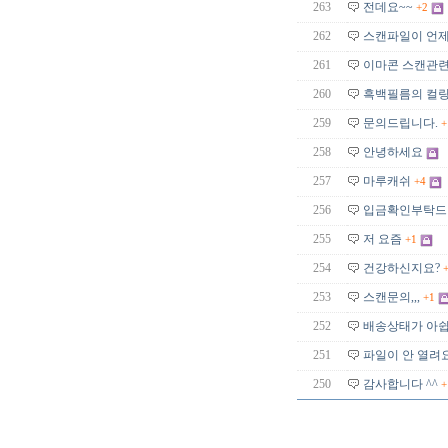
263
전데요~~
+2
262
스캔파일이 언제
261
이마콘 스캔관련
260
흑백필름의 컬
259
문의드립니다.
+
258
안녕하세요
257
마루캐쉬
+4
256
입금확인부탁드
255
저 요즘
+1
254
건강하신지요?
253
스캔문의,,,
+1
252
배송상태가 아쉽
251
파일이 안 열려
250
감사합니다 ^^
+