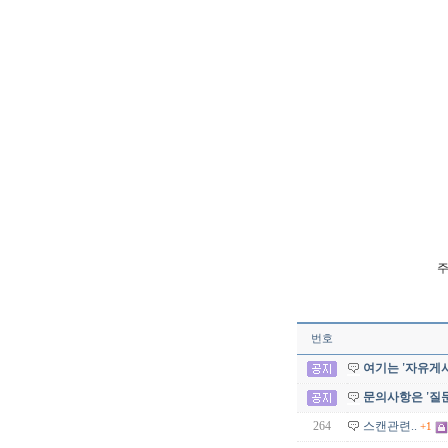
주
번호
여기는 '자유게시
문의사항은 '질
264
스캔관련..
+1