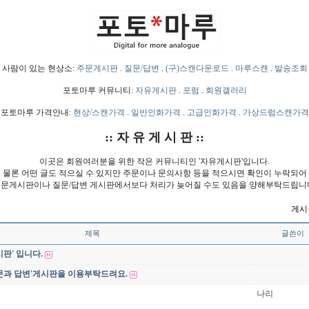
사람이 있는 현상소:
주문게시판
.
질문/답변
.
(구)스캔다운로드
.
마루스캔
.
발송조회
포토마루 커뮤니티:
자유게시판
.
포럼
.
회원갤러리
포토마루 가격안내:
현상/스캔가격
.
일반인화가격
.
고급인화가격
.
가상드럼스캔가격
:: 자 유 게 시 판 ::
이곳은 회원여러분을 위한 작은 커뮤니티인 '자유게시판'입니다.
물론 어떤 글도 적으실 수 있지만 주문이나 문의사항 등을 적으시면 확인이 누락되어
문게시판이나 질문/답변 게시판에서보다 처리가 늦어질 수도 있음을 양해부탁드립니
게시물
제목
글쓴이
판' 입니다.
문과 답변'게시판을 이용부탁드려요.
나리