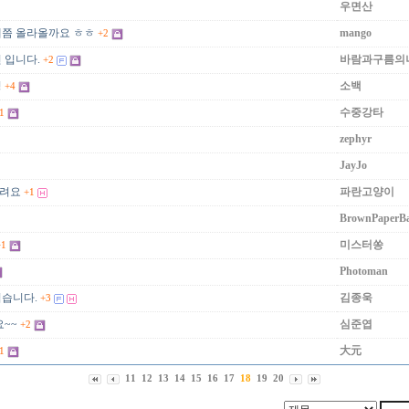
우면산
쯤 올라올까요 ㅎㅎ
mango
+2
 입니다.
바람과구름의
+2
링
소백
+4
수중강타
1
zephyr
JayJo
려요
파란고양이
+1
BrownPaperB
미스터쏭
+1
Photoman
습니다.
김종욱
+3
요~~
심준엽
+2
大元
1
11
12
13
14
15
16
17
18
19
20