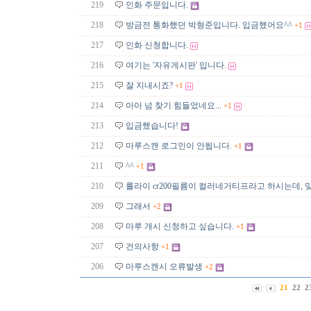
219
인화 주문입니다.
218
방금전 통화했던 박형준입니다. 입금했어요^^
+1
217
인화 신청합니다.
216
여기는 '자유게시판' 입니다.
215
잘 지내시죠?
+1
214
아아 넘 찾기 힘들었네요...
+1
213
입금했습니다!
212
마루스캔 로그인이 안됩니다.
+1
211
^^
+1
210
롤라이 cr200필름이 컬러네거티프라고 하시는데, 
209
그래서
+2
208
마루 개시 신청하고 싶습니다.
+1
207
건의사항
+1
206
마루스캔시 오류발생
+2
21
22
2