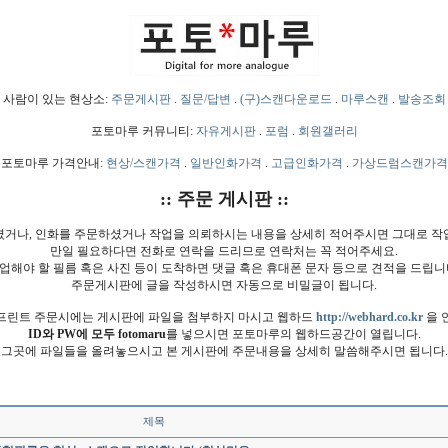
사람이 있는 현상소:
주문게시판
.
질문/답변
.
(구)스캔다운로드
.
마루스캔
.
발송조회
포토마루 커뮤니티:
자유게시판
.
포럼
.
회원갤러리
포토마루 가격안내:
현상/스캔가격
.
일반인화가격
.
고급인화가격
.
가상드럼스캔가격
:: 주문 게시판 ::
셨거나, 인화를 주문하셨거나 작업을 의뢰하시는 내용을 상세히 적어주시면 그대로 작
만일 필요하다면 전화로 연락을 드리므로 연락처는 꼭 적어주세요.
업해야 할 필름 혹은 사진 등이 도착하면 댓글 혹은 휴대폰 문자 등으로 견적을 드립니
주문게시판에 글을 작성하시면 자동으로 비밀글이 됩니다.
프린트 주문시에는 게시판에 파일을 첨부하지 마시고 웹하드
http://webhard.co.kr
을 
ID와 PW에 모두 fotomaru
를 넣으시면 포토마루의 웹하드공간이 열립니다.
그곳에 파일들을 올려놓으시고 본 게시판에 주문내용을 상세히 말씀해주시면 됩니다.
제목