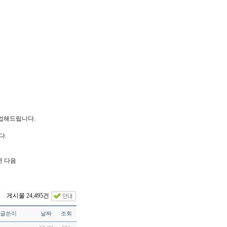
업해드립니다.
다.
연 다음
게시물 24,495건
글쓴이
날짜
조회