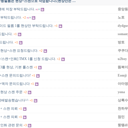
 중형필름은 현상+스캔으로 작업합니다.(현상만은 …
캔에 저장 부탁드립니다.
중앙동
화 부탁드립니다.
노토
+2
이드 필름 1롤 현상만 부탁드립니다.
dydgu
+1
드립니다.
soman
+1
드립니다.
방토
+1
름 현상+스캔 요청드립니다.
쿠쿠다
+2
상/스캔+인화] TMX 1롤 신청 드립니다.
u2boy
+2
 3롤 현상, 기본 롤스캔
뜸북이
+1
상+스캔 문의드립니다!
Eomji
+1
화+액자 문의드립니다
아마영
+1
 현상 스캔 주문
yona
+2
 택배발송했습니다^^
상록수
+1
 + 스캔 의뢰
천하무
+1
 + 스캔 의뢰
점민
+1
 인화 관련 문의
뚱땡dl
+3