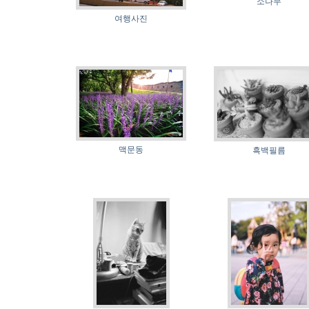
소나무
여행사진
맥문동
흑백필름