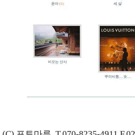
윤아
세 살
(1)
비오는 산사
루이비통.... 女....
(C) 포토마루, T.070-8235-4911 