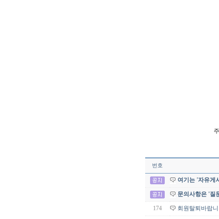
주
번호
여기는 '자유게시
문의사항은 '질
174
회원탈퇴바랍니