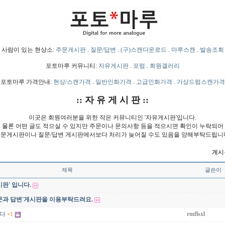
사람이 있는 현상소:
주문게시판
.
질문/답변
.
(구)스캔다운로드
.
마루스캔
.
발송조회
포토마루 커뮤니티:
자유게시판
.
포럼
.
회원갤러리
포토마루 가격안내:
현상/스캔가격
.
일반인화가격
.
고급인화가격
.
가상드럼스캔가격
:: 자 유 게 시 판 ::
이곳은 회원여러분을 위한 작은 커뮤니티인 '자유게시판'입니다.
물론 어떤 글도 적으실 수 있지만 주문이나 문의사항 등을 적으시면 확인이 누락되어
문게시판이나 질문/답변 게시판에서보다 처리가 늦어질 수도 있음을 양해부탁드립니
게시물
제목
글쓴이
판' 입니다.
문과 답변'게시판을 이용부탁드려요.
다
rmflsxl
+1