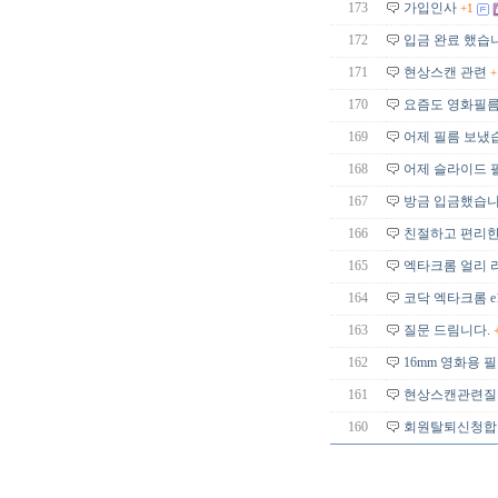
173
가입인사
+1
172
입금 완료 했습
171
현상스캔 관련
+
170
요즘도 영화필름
169
어제 필름 보냈
168
어제 슬라이드 필
167
방금 입금했습니
166
친절하고 편리한
165
엑타크롬 얼리 
164
코닥 엑타크롬 e
163
질문 드림니다.
162
16mm 영화용 
161
현상스캔관련질
160
회원탈퇴신청합