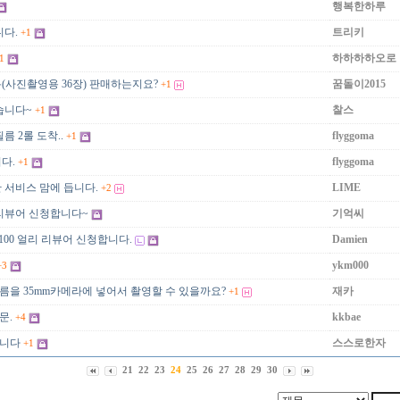
행복한하루
니다.
트리키
+1
하하하하오로
1
(사진촬영용 36장) 판매하는지요?
꿈돌이2015
+1
습니다~
찰스
+1
름 2롤 도착..
flyggoma
+1
다.
flyggoma
+1
 서비스 맘에 듭니다.
LIME
+2
리뷰어 신청합니다~
기억씨
100 얼리 리뷰어 신청합니다.
Damien
ykm000
+3
필름을 35mm카메라에 넣어서 촬영할 수 있을까요?
재카
+1
문.
kkbae
+4
니다
스스로한자
+1
21
22
23
24
25
26
27
28
29
30