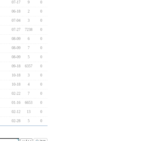
07-17
9
0
06-18
2
0
07-04
3
0
07-27
7238
0
08-09
6
0
08-09
7
0
08-09
5
0
09-18
6357
0
10-18
3
0
10-18
4
0
02-22
7
0
01-16
6653
0
02-12
13
0
02-28
5
0