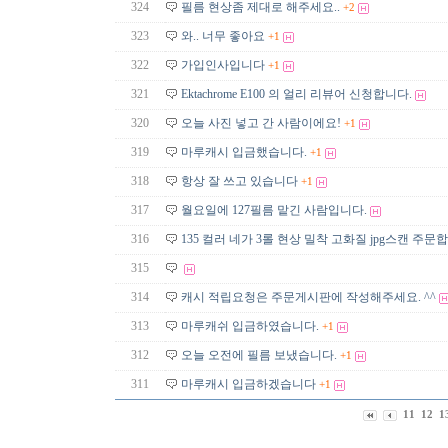
324
필름 현상좀 제대로 해주세요..
+2
323
와.. 너무 좋아요
+1
322
가입인사입니다
+1
321
Ektachrome E100 의 얼리 리뷰어 신청합니다.
320
오늘 사진 넣고 간 사람이에요!
+1
319
마루캐시 입금했습니다.
+1
318
항상 잘 쓰고 있습니다
+1
317
월요일에 127필름 맡긴 사람입니다.
316
135 컬러 네가 3롤 현상 밀착 고화질 jpg스캔 주문
315
314
캐시 적립요청은 주문게시판에 작성해주세요. ^^
313
마루캐쉬 입금하였습니다.
+1
312
오늘 오전에 필름 보냈습니다.
+1
311
마루캐시 입금하겠습니다
+1
11
12
1